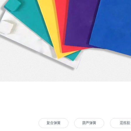
复合弹簧
葫芦弹簧
混炼胶