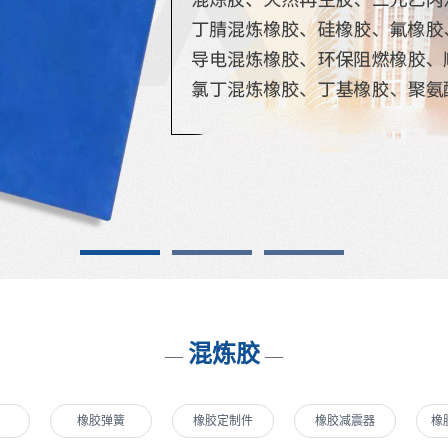
1
2
3
混炼胶
—
—
橡胶弹簧
橡胶定制件
橡胶减震器
橡