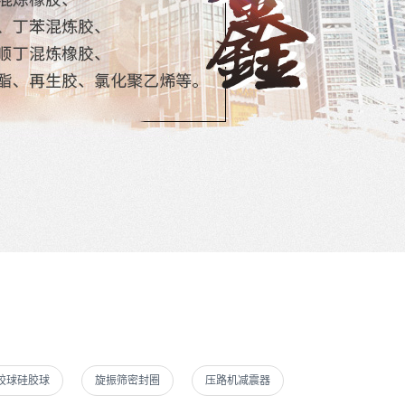
胶球硅胶球
旋振筛密封圈
压路机减震器