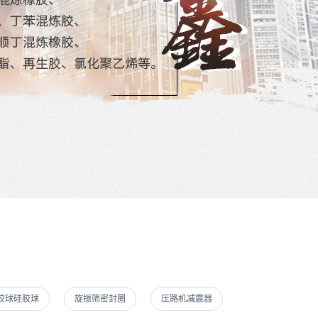
胶球硅胶球
旋振筛密封圈
压路机减震器