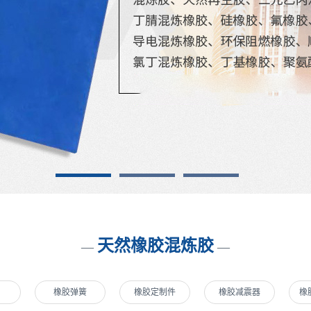
1
2
3
天然橡胶混炼胶
—
—
橡胶弹簧
橡胶定制件
橡胶减震器
橡