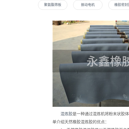
聚氨酯筛板
振动电机
橡胶密封
混炼胶
是一种通过混炼机将粉末状胶体
单介绍天然橡胶混炼胶的优点：