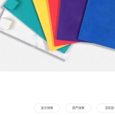
复合弹簧
葫芦弹簧
混炼胶